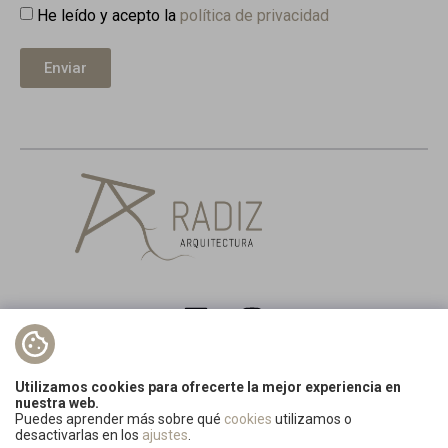
He leído y acepto la
política de privacidad
Enviar
C/ Silveria Fañanas 9, 2ºF
Utilizamos cookies para ofrecerte la mejor experiencia en
50011 Zaragoza . Tlf. 600 507 085
nuestra web.
Puedes aprender más sobre qué
cookies
utilizamos o
desactivarlas en los
ajustes
.